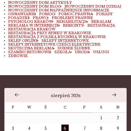
NOWOCZESNY DOM ARTYKUŁY
NOWOCZESNY DOM BLOG
NOWOCZESNY DOM DZISIAJ
NOWOCZESNY DOM NAJWAŻNIEJSZE INFORMACJE
ODNAWIANIE
POMOC
POMOC PRAWNA
PORADY
POSADZKI
PRAWO
PROBLEMY PRAWNE
PSYCHOLOG KRAKÓW
REHABILITACJA
REKALAM
REKLAMA W INTERNECIE
REMONTY
RESTAURACJA
RESTAURACJA KRAKÓW
RESTAURACJA PRZY RYNKU W KRAKOWIE
RESTAURACJA Z POLSKĄ KUCHNIĄ W KRAKOWIE
SKLEP ONLINE
SKLEPY INTERNETOWE
SKLEPY INTERNETOWE CZEŚCI ELEKTRYCZNE
SKUTECZNA REKLAMA
SUKNIE ŚLUBNE
SZAMBO BETONOWE
SZKOŁA
URODA
USŁUGI
ZDROWIE
sierpień 2026
P
W
Ś
C
P
S
N
1
2
3
4
5
6
7
8
9