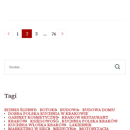
Stronicowanie
1
2
3
…
76
Strona
Strona
Strona
Strona
wpisów
Szukaj:
Tagi
BIZNES ŚLUBNY
BOTOKS
BUDOWA
BUDOWA DOMU
DOBRA POLSKA KUCHNIA W KRAKOWIE
GABINET KOSMETYCZNY
KRAKOW RESTAURANT
KRAKÓW
KSIĘGOWOŚĆ
KUCHNIA POLSKA KRAKÓW
KUCHNIA WŁOSKA KRAKÓW
LAKIERNIK
MARKETING W SIECI
MEDYCYNA
MOTORYZACJA