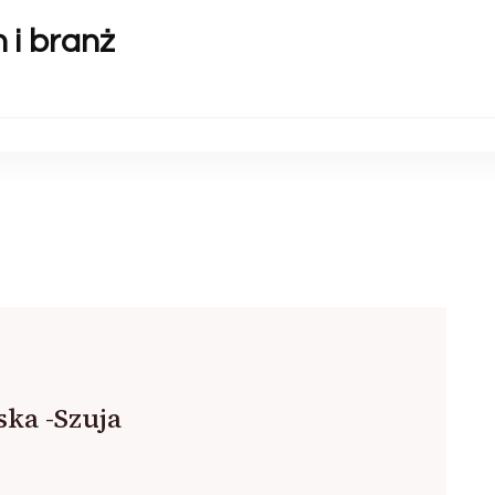
 i branż
ka -Szuja