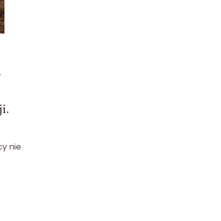
?
i.
cy nie