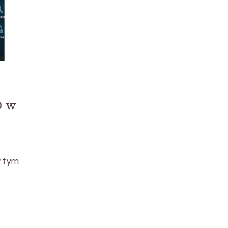
O w
w tym