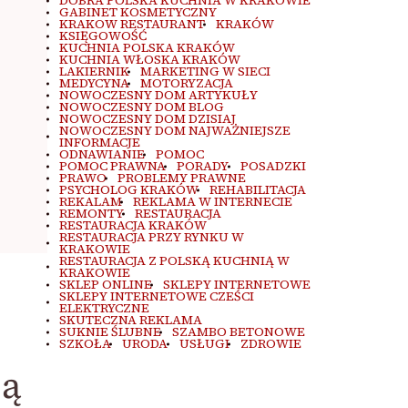
DOBRA POLSKA KUCHNIA W KRAKOWIE
GABINET KOSMETYCZNY
KRAKOW RESTAURANT
KRAKÓW
KSIĘGOWOŚĆ
KUCHNIA POLSKA KRAKÓW
KUCHNIA WŁOSKA KRAKÓW
LAKIERNIK
MARKETING W SIECI
MEDYCYNA
MOTORYZACJA
NOWOCZESNY DOM ARTYKUŁY
NOWOCZESNY DOM BLOG
NOWOCZESNY DOM DZISIAJ
NOWOCZESNY DOM NAJWAŻNIEJSZE
INFORMACJE
ODNAWIANIE
POMOC
POMOC PRAWNA
PORADY
POSADZKI
PRAWO
PROBLEMY PRAWNE
PSYCHOLOG KRAKÓW
REHABILITACJA
REKALAM
REKLAMA W INTERNECIE
REMONTY
RESTAURACJA
RESTAURACJA KRAKÓW
RESTAURACJA PRZY RYNKU W
KRAKOWIE
RESTAURACJA Z POLSKĄ KUCHNIĄ W
KRAKOWIE
SKLEP ONLINE
SKLEPY INTERNETOWE
SKLEPY INTERNETOWE CZEŚCI
ELEKTRYCZNE
SKUTECZNA REKLAMA
SUKNIE ŚLUBNE
SZAMBO BETONOWE
SZKOŁA
URODA
USŁUGI
ZDROWIE
ją