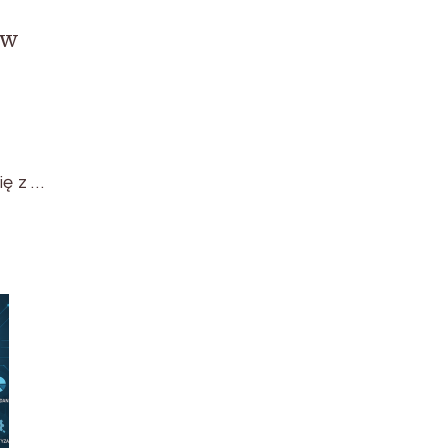
ów
ię z …