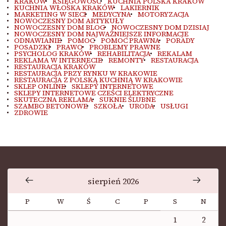
KRAKÓW
KSIĘGOWOŚĆ
KUCHNIA POLSKA KRAKÓW
KUCHNIA WŁOSKA KRAKÓW
LAKIERNIK
MARKETING W SIECI
MEDYCYNA
MOTORYZACJA
NOWOCZESNY DOM ARTYKUŁY
NOWOCZESNY DOM BLOG
NOWOCZESNY DOM DZISIAJ
NOWOCZESNY DOM NAJWAŻNIEJSZE INFORMACJE
ODNAWIANIE
POMOC
POMOC PRAWNA
PORADY
POSADZKI
PRAWO
PROBLEMY PRAWNE
PSYCHOLOG KRAKÓW
REHABILITACJA
REKALAM
REKLAMA W INTERNECIE
REMONTY
RESTAURACJA
RESTAURACJA KRAKÓW
RESTAURACJA PRZY RYNKU W KRAKOWIE
RESTAURACJA Z POLSKĄ KUCHNIĄ W KRAKOWIE
SKLEP ONLINE
SKLEPY INTERNETOWE
SKLEPY INTERNETOWE CZEŚCI ELEKTRYCZNE
SKUTECZNA REKLAMA
SUKNIE ŚLUBNE
SZAMBO BETONOWE
SZKOŁA
URODA
USŁUGI
ZDROWIE
sierpień 2026
P
W
Ś
C
P
S
N
1
2