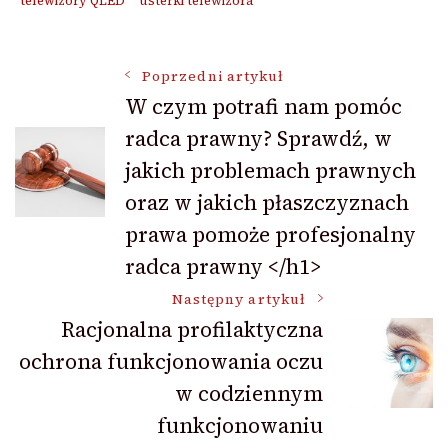
telewizory QLED
usterki telewizora
Nawigacja
Poprzedni artykuł
W czym potrafi nam pomóc
radca prawny? Sprawdź, w
wpisu
jakich problemach prawnych
oraz w jakich płaszczyznach
prawa pomoże profesjonalny
radca prawny </h1>
Następny artykuł
Racjonalna profilaktyczna
ochrona funkcjonowania oczu
w codziennym
funkcjonowaniu