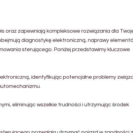
is oraz zapewniają kompleksowe rozwiązania dla Two
i obejmują diagnostykę elektroniczną, naprawy element
mowania sterującego. Poniżej przedstawimy kluczowe
ektroniczną, identyfikując potencjalne problemy związ
i automechanizmu.
mi, eliminując wszelkie trudności i utrzymując środek
sterującego pozwalają utrzymać pojazd w zgodności 