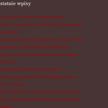
statnie wpisy
etonowy zbiornik bezodpływowy –
szystko o wyborze i montażu z gwarancją
zczelności
akie znaczenie ma higieniczny atest PZH w
ołączeniu z dokumentem deklaracji
godności podczas zakupu betonowego
zamba?
ak dobrać pojemność szamba?
raktyczny poradnik dla budujących dom
ez kanalizacji.
yposażenie komercyjne i ekspozytorskie
 jak oddziałują na estetykę oraz handel w
klepie?