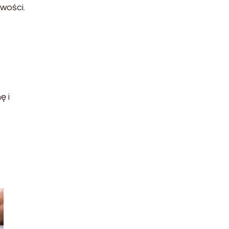
wości.
ę i