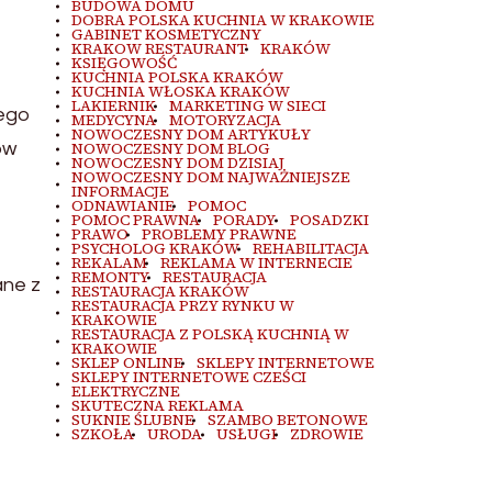
BUDOWA DOMU
DOBRA POLSKA KUCHNIA W KRAKOWIE
GABINET KOSMETYCZNY
KRAKOW RESTAURANT
KRAKÓW
KSIĘGOWOŚĆ
KUCHNIA POLSKA KRAKÓW
KUCHNIA WŁOSKA KRAKÓW
LAKIERNIK
MARKETING W SIECI
jego
MEDYCYNA
MOTORYZACJA
NOWOCZESNY DOM ARTYKUŁY
ów
NOWOCZESNY DOM BLOG
NOWOCZESNY DOM DZISIAJ
NOWOCZESNY DOM NAJWAŻNIEJSZE
INFORMACJE
ODNAWIANIE
POMOC
POMOC PRAWNA
PORADY
POSADZKI
PRAWO
PROBLEMY PRAWNE
PSYCHOLOG KRAKÓW
REHABILITACJA
REKALAM
REKLAMA W INTERNECIE
REMONTY
RESTAURACJA
ane z
RESTAURACJA KRAKÓW
RESTAURACJA PRZY RYNKU W
KRAKOWIE
RESTAURACJA Z POLSKĄ KUCHNIĄ W
KRAKOWIE
SKLEP ONLINE
SKLEPY INTERNETOWE
SKLEPY INTERNETOWE CZEŚCI
ELEKTRYCZNE
SKUTECZNA REKLAMA
SUKNIE ŚLUBNE
SZAMBO BETONOWE
SZKOŁA
URODA
USŁUGI
ZDROWIE
z