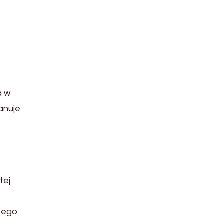
a w
anuje
tej
czego