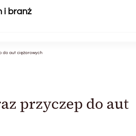
 i branż
p do aut ciężarowych
az przyczep do aut