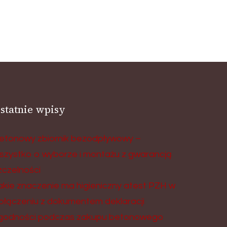
statnie wpisy
etonowy zbiornik bezodpływowy –
szystko o wyborze i montażu z gwarancją
zczelności
akie znaczenie ma higieniczny atest PZH w
ołączeniu z dokumentem deklaracji
godności podczas zakupu betonowego