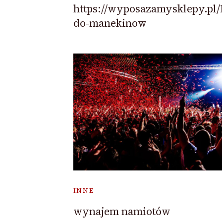
https://wyposazamysklepy.pl/
do-manekinow
INNE
wynajem namiotów