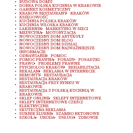
BUDOWA DOMU
DOBRA POLSKA KUCHNIA W KRAKOWIE
GABINET KOSMETYCZNY
KRAKOW RESTAURANT
KRAKÓW
KSIĘGOWOŚĆ
KUCHNIA POLSKA KRAKÓW
KUCHNIA WŁOSKA KRAKÓW
LAKIERNIK
MARKETING W SIECI
MEDYCYNA
MOTORYZACJA
NOWOCZESNY DOM ARTYKUŁY
NOWOCZESNY DOM BLOG
NOWOCZESNY DOM DZISIAJ
NOWOCZESNY DOM NAJWAŻNIEJSZE
INFORMACJE
ODNAWIANIE
POMOC
POMOC PRAWNA
PORADY
POSADZKI
PRAWO
PROBLEMY PRAWNE
PSYCHOLOG KRAKÓW
REHABILITACJA
REKALAM
REKLAMA W INTERNECIE
REMONTY
RESTAURACJA
RESTAURACJA KRAKÓW
RESTAURACJA PRZY RYNKU W
KRAKOWIE
RESTAURACJA Z POLSKĄ KUCHNIĄ W
KRAKOWIE
SKLEP ONLINE
SKLEPY INTERNETOWE
SKLEPY INTERNETOWE CZEŚCI
ELEKTRYCZNE
SKUTECZNA REKLAMA
SUKNIE ŚLUBNE
SZAMBO BETONOWE
SZKOŁA
URODA
USŁUGI
ZDROWIE