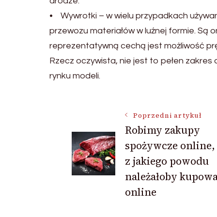
drodze.
• Wywrotki – w wielu przypadkach używa
przewozu materiałów w luźnej formie. Są 
reprezentatywną cechą jest możliwość pr
Rzecz oczywista, nie jest to pełen zakres
rynku modeli.
Nawigacja
Poprzedni artykuł
Robimy zakupy
spożywcze online, 
wpisu
z jakiego powodu
należałoby kupow
online