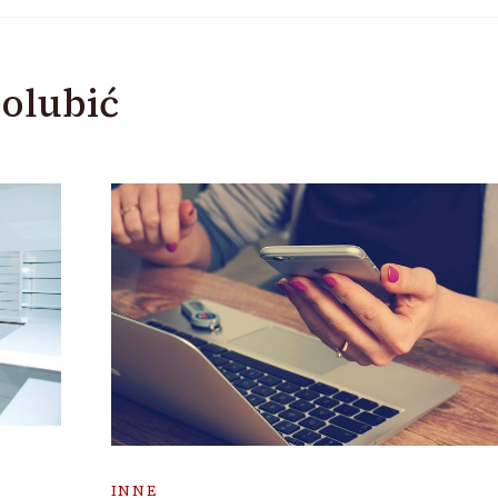
olubić
INNE