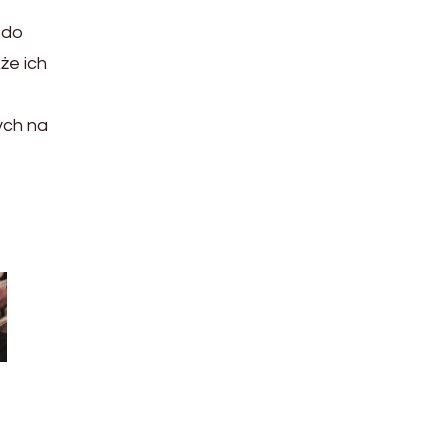
 do
że ich
ych na