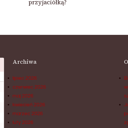
przyjaciółką?
Archiwa
O
lipiec 2026
B
czerwiec 2026
w
maj 2026
s
kwiecień 2026
J
marzec 2026
p
luty 2026
z