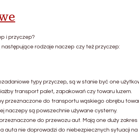
owe
p i przyczep?
następujące rodzaje naczep czy też przyczep:
ozadaniowe typy przyczep, są w stanie być one użytk
iażby transport palet, zapakowań czy towaru luzem.
y przeznaczone do transportu wąskiego obrębu towa
ej naczepy są powszechnie używane cysterny.
przeznaczone do przewozu aut. Mają one duży zakres
ca auta nie doprowadzi do niebezpiecznych sytuacji na