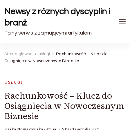
Newsy z róznych dyscyplin i
branż
Fajny serwis z zajmującymi artykułami.
Strona główna
usługi
Rachunkowość – Klucz do
Osiągnięcia w Nowoczesnym Biznesie
USŁUGI
Rachunkowość – Klucz do
Osiągnięcia w Nowoczesnym
Biznesie
Kaśka Nowakowska -Szuja
5 Października 2024