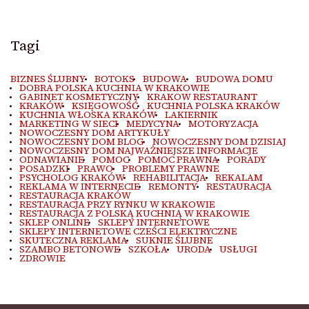
Tagi
BIZNES ŚLUBNY
BOTOKS
BUDOWA
BUDOWA DOMU
DOBRA POLSKA KUCHNIA W KRAKOWIE
GABINET KOSMETYCZNY
KRAKOW RESTAURANT
KRAKÓW
KSIĘGOWOŚĆ
KUCHNIA POLSKA KRAKÓW
KUCHNIA WŁOSKA KRAKÓW
LAKIERNIK
MARKETING W SIECI
MEDYCYNA
MOTORYZACJA
NOWOCZESNY DOM ARTYKUŁY
NOWOCZESNY DOM BLOG
NOWOCZESNY DOM DZISIAJ
NOWOCZESNY DOM NAJWAŻNIEJSZE INFORMACJE
ODNAWIANIE
POMOC
POMOC PRAWNA
PORADY
POSADZKI
PRAWO
PROBLEMY PRAWNE
PSYCHOLOG KRAKÓW
REHABILITACJA
REKALAM
REKLAMA W INTERNECIE
REMONTY
RESTAURACJA
RESTAURACJA KRAKÓW
RESTAURACJA PRZY RYNKU W KRAKOWIE
RESTAURACJA Z POLSKĄ KUCHNIĄ W KRAKOWIE
SKLEP ONLINE
SKLEPY INTERNETOWE
SKLEPY INTERNETOWE CZEŚCI ELEKTRYCZNE
SKUTECZNA REKLAMA
SUKNIE ŚLUBNE
SZAMBO BETONOWE
SZKOŁA
URODA
USŁUGI
ZDROWIE