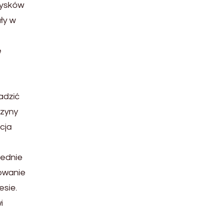
zysków
ły w
e
adzić
czyny
cja
iednie
owanie
esie.
i