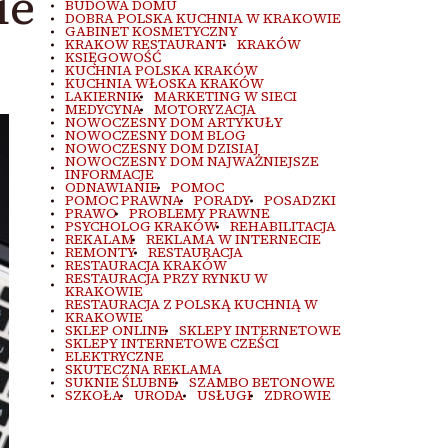
ie
BUDOWA DOMU
DOBRA POLSKA KUCHNIA W KRAKOWIE
GABINET KOSMETYCZNY
KRAKOW RESTAURANT
KRAKÓW
KSIĘGOWOŚĆ
KUCHNIA POLSKA KRAKÓW
KUCHNIA WŁOSKA KRAKÓW
LAKIERNIK
MARKETING W SIECI
MEDYCYNA
MOTORYZACJA
NOWOCZESNY DOM ARTYKUŁY
NOWOCZESNY DOM BLOG
NOWOCZESNY DOM DZISIAJ
NOWOCZESNY DOM NAJWAŻNIEJSZE
INFORMACJE
ODNAWIANIE
POMOC
POMOC PRAWNA
PORADY
POSADZKI
PRAWO
PROBLEMY PRAWNE
PSYCHOLOG KRAKÓW
REHABILITACJA
REKALAM
REKLAMA W INTERNECIE
REMONTY
RESTAURACJA
RESTAURACJA KRAKÓW
RESTAURACJA PRZY RYNKU W
KRAKOWIE
RESTAURACJA Z POLSKĄ KUCHNIĄ W
KRAKOWIE
SKLEP ONLINE
SKLEPY INTERNETOWE
SKLEPY INTERNETOWE CZEŚCI
ELEKTRYCZNE
SKUTECZNA REKLAMA
SUKNIE ŚLUBNE
SZAMBO BETONOWE
SZKOŁA
URODA
USŁUGI
ZDROWIE