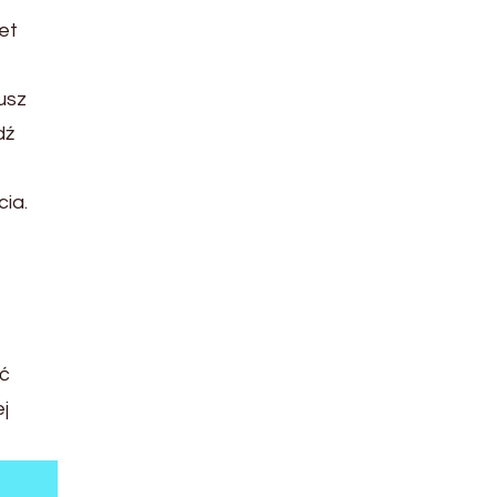
et
usz
dź
cia.
ć
j