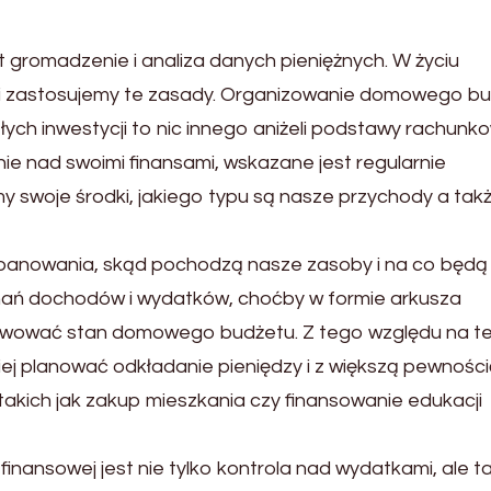
gromadzenie i analiza danych pieniężnych. W życiu
li zastosujemy te zasady. Organizowanie domowego bu
ych inwestycji to nic innego aniżeli podstawy rachunk
e nad swoimi finansami, wskazane jest regularnie
y swoje środki, jakiego typu są nasze przychody a tak
opanowania, skąd pochodzą nasze zasoby i na co będą
ań dochodów i wydatków, choćby w formie arkusza
erwować stan domowego budżetu. Z tego względu na t
j planować odkładanie pieniędzy i z większą pewnośc
 takich jak zakup mieszkania czy finansowanie edukacji
e
finansowej jest nie tylko kontrola nad wydatkami, ale t