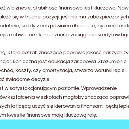
eż w biznesie, stabilność finansowa jest kluczowa. Naw
leźć się w trudnej pozycji, jeśli nie ma zabezpieczonych
dobnie, każdy z nas powinien dbać o to, by mieć fund
iejsze chwile bez konieczności zaciągania kredytów bą
iną, która potrafi znacząco poprawić jakość naszych ży
encjał, konieczna jest edukacja zasobowa. Zrozumienie
zychód, koszty, czy amortyzacja, stwarza warunki lepiej
ać świadome decyzje.
st w satysfakcjonującym poziomie. Wprowadzenie
w kształcenia w szkołach mogłoby znacząco poprawi
zych lat będą uczyć się kierowania finansami, będą lepie
ym kwestie finansowe mają kluczową rolę.