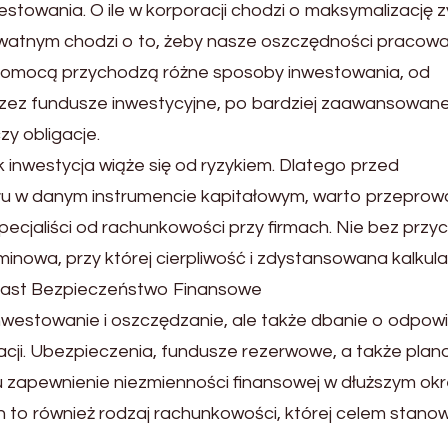
stowania. O ile w korporacji chodzi o maksymalizację 
prywatnym chodzi o to, żeby nasze oszczędności pracowa
y pomocą przychodzą różne sposoby inwestowania, od
zez fundusze inwestycyjne, po bardziej zaawansowan
zy obligacje.
 inwestycja wiąże się od ryzykiem. Dlatego przed
ału w danym instrumencie kapitałowym, warto przeprow
pecjaliści od rachunkowości przy firmach. Nie bez przy
minowa, przy której cierpliwość i zdystansowana kalkula
iast Bezpieczeństwo Finansowe
inwestowanie i oszczędzanie, ale także dbanie o odpow
cji. Ubezpieczenia, fundusze rezerwowe, a także plan
u zapewnienie niezmienności finansowej w dłuższym okr
to również rodzaj rachunkowości, której celem stanow