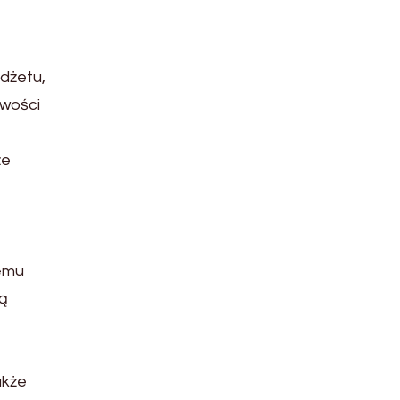
dżetu,
owości
że
emu
ią
akże