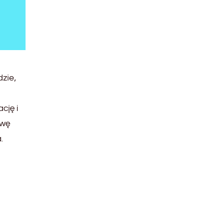
zie,
cję i
ywę
.