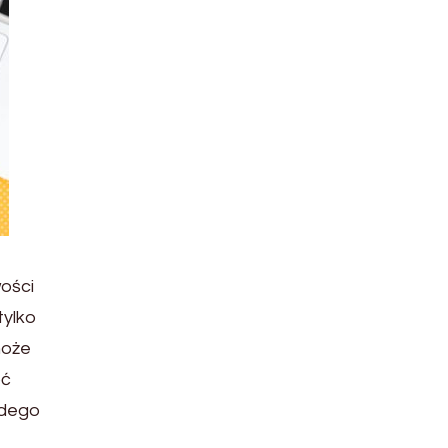
ości
tylko
może
oć
żdego