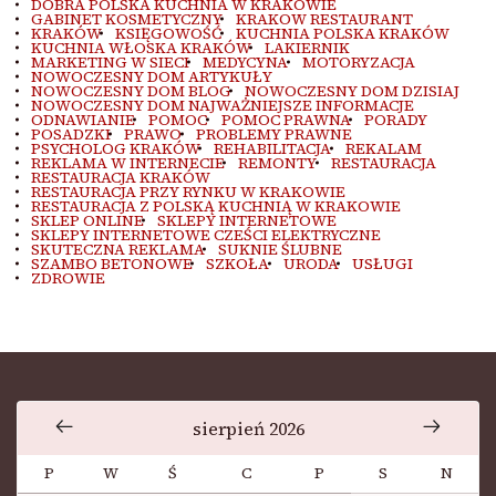
DOBRA POLSKA KUCHNIA W KRAKOWIE
GABINET KOSMETYCZNY
KRAKOW RESTAURANT
KRAKÓW
KSIĘGOWOŚĆ
KUCHNIA POLSKA KRAKÓW
KUCHNIA WŁOSKA KRAKÓW
LAKIERNIK
MARKETING W SIECI
MEDYCYNA
MOTORYZACJA
NOWOCZESNY DOM ARTYKUŁY
NOWOCZESNY DOM BLOG
NOWOCZESNY DOM DZISIAJ
NOWOCZESNY DOM NAJWAŻNIEJSZE INFORMACJE
ODNAWIANIE
POMOC
POMOC PRAWNA
PORADY
POSADZKI
PRAWO
PROBLEMY PRAWNE
PSYCHOLOG KRAKÓW
REHABILITACJA
REKALAM
REKLAMA W INTERNECIE
REMONTY
RESTAURACJA
RESTAURACJA KRAKÓW
RESTAURACJA PRZY RYNKU W KRAKOWIE
RESTAURACJA Z POLSKĄ KUCHNIĄ W KRAKOWIE
SKLEP ONLINE
SKLEPY INTERNETOWE
SKLEPY INTERNETOWE CZEŚCI ELEKTRYCZNE
SKUTECZNA REKLAMA
SUKNIE ŚLUBNE
SZAMBO BETONOWE
SZKOŁA
URODA
USŁUGI
ZDROWIE
sierpień 2026
P
W
Ś
C
P
S
N