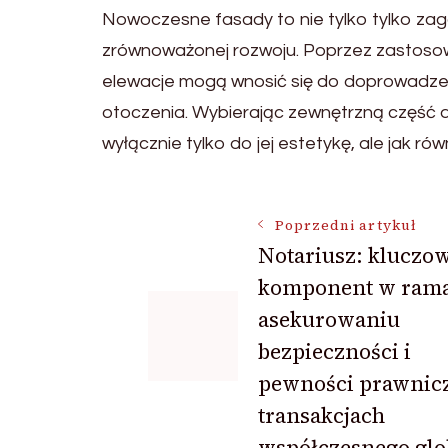
Nowoczesne fasady to nie tylko tylko zaga
zrównoważonej rozwoju. Poprzez zastosowa
elewacje mogą wnosić się do doprowadzen
otoczenia. Wybierając zewnętrzną część d
wyłącznie tylko do jej estetykę, ale jak ró
Nawigacja
Poprzedni artykuł
Notariusz: kluczo
komponent w ram
wpisu
asekurowaniu
bezpieczności i
pewności prawnicz
transakcjach
współczesnego gl