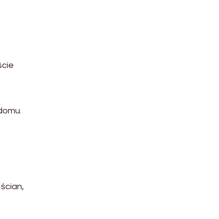
ście
 domu.
ścian,