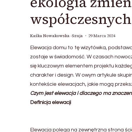
ekologia zmien
współczesnyc
Kaśka Nowakowska -Szuja
29 Marca 2024
Elewacja domu to tę wizytówka, podstawowe
zostaje w świadomość. W czasach nowoczes
się kluczowym elementem projektu każdego 
charakter i design. W owym artykule sku
kontekście elewacjach, jakie mogą przek
Czym jest elewacja i dlaczego ma znaczen
Definicja elewacji
Elewacja polega na zewnętrzna strona ści