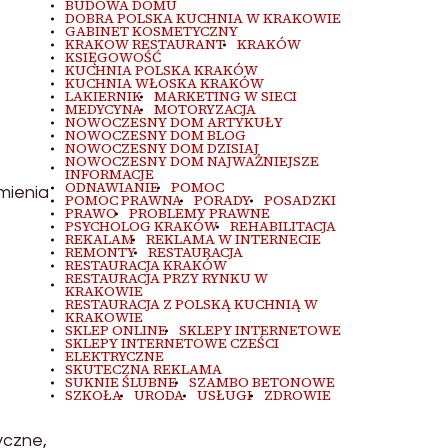
BUDOWA DOMU
DOBRA POLSKA KUCHNIA W KRAKOWIE
GABINET KOSMETYCZNY
KRAKOW RESTAURANT
KRAKÓW
KSIĘGOWOŚĆ
KUCHNIA POLSKA KRAKÓW
KUCHNIA WŁOSKA KRAKÓW
LAKIERNIK
MARKETING W SIECI
MEDYCYNA
MOTORYZACJA
NOWOCZESNY DOM ARTYKUŁY
NOWOCZESNY DOM BLOG
NOWOCZESNY DOM DZISIAJ
NOWOCZESNY DOM NAJWAŻNIEJSZE
INFORMACJE
ODNAWIANIE
POMOC
mienia
POMOC PRAWNA
PORADY
POSADZKI
PRAWO
PROBLEMY PRAWNE
PSYCHOLOG KRAKÓW
REHABILITACJA
REKALAM
REKLAMA W INTERNECIE
REMONTY
RESTAURACJA
RESTAURACJA KRAKÓW
RESTAURACJA PRZY RYNKU W
KRAKOWIE
RESTAURACJA Z POLSKĄ KUCHNIĄ W
KRAKOWIE
SKLEP ONLINE
SKLEPY INTERNETOWE
SKLEPY INTERNETOWE CZEŚCI
ELEKTRYCZNE
SKUTECZNA REKLAMA
SUKNIE ŚLUBNE
SZAMBO BETONOWE
SZKOŁA
URODA
USŁUGI
ZDROWIE
yczne,