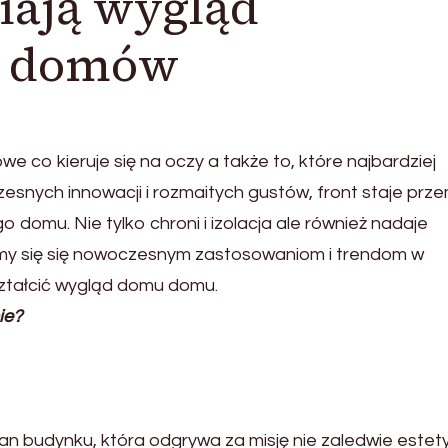
iają wygląd
h domów
 co kieruje się na oczy a także to, które najbardziej
nych innowacji i rozmaitych gustów, front staje prze
domu. Nie tylko chroni i izolacja ale również nadaje
pimy się się nowoczesnym zastosowaniom i trendom w
ształcić wygląd domu domu.
ie?
an budynku, która odgrywa za misję nie zaledwie estet