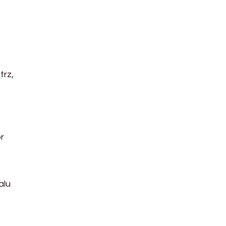
trz,
r
alu