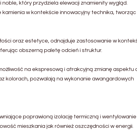
noble, który przydziela elewacji znamienity wygląd.
 kamienia w kontekście innowacyjny technika, tworząc
trwałości oraz estetyce, odnajduje zastosowanie w kontek
rując obszerną paletę odcień i struktur.
możliwość na ekspresową i atrakcyjną zmianę aspektu
raz kolorach, pozwalają na wykonanie awangardowych
niające poprawioną izolację termiczną i wentylowanie 
owość mieszkania jak również oszczędności w energii.